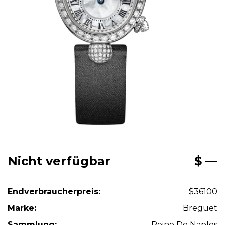
Nicht verfügbar
$ —
Endverbraucherpreis:
$36100
Marke:
Breguet
Sammlung:
Reine De Naples