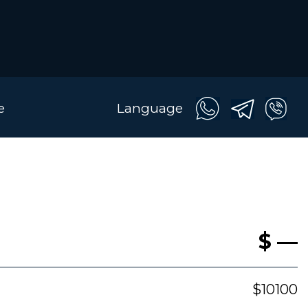
e
Language
$ —
$10100