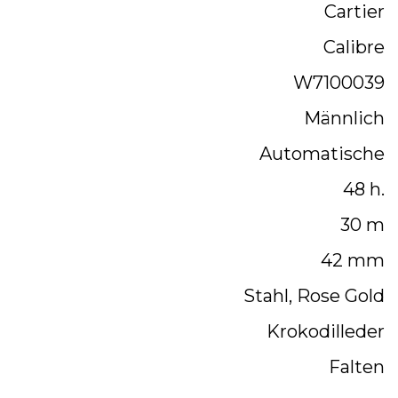
Cartier
Calibre
W7100039
Männlich
Automatische
48 h.
30 m
42 mm
Stahl, Rose Gold
Krokodilleder
Falten