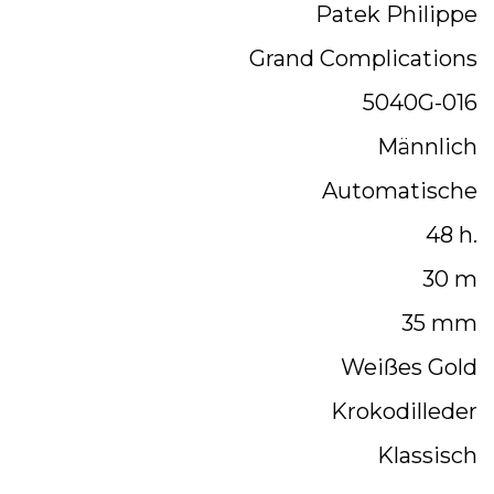
Patek Philippe
Grand Complications
5040G-016
Männlich
Automatische
48 h.
30 m
35 mm
Weißes Gold
Krokodilleder
Klassisch