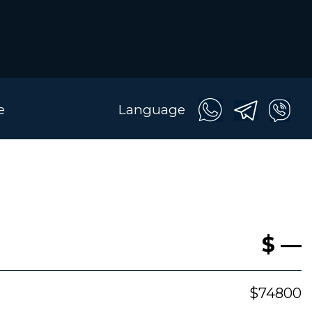
e
Language
$ —
$74800