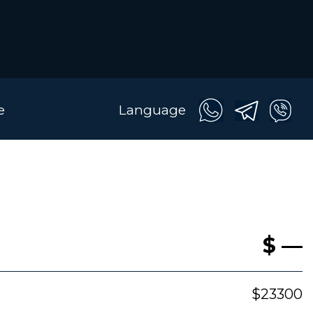
e
Language
$ —
$23300