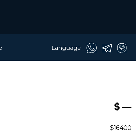
e
Language
$ —
$16400