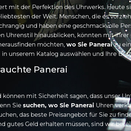
ert mit der Perfektion des Uhrwerks. Heute si
beliebtesten der Welt. Menschen, die es vorzie
, hochrangig und haben eine geschmackvolle Per
en Uhrenstil hinausblicken, könnten mit ihrer
e herausfinden möchten,
wo Sie Panerai
zu ei
l in unserem Katalog auswählen und Ihre Bes
rauchte Panerai
d können mit Sicherheit sagen, dass unser 
wenn Sie
suchen, wo Sie Panerai
Uhren verka
uchen, das beste Preisangebot für Sie zu find
d gutes Geld erhalten müssen, sind wir bereit