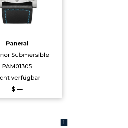
Panerai
nor Submersible
PAM01305
cht verfügbar
$ —
1