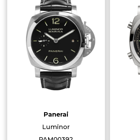
Panerai
Luminor
PAM00392