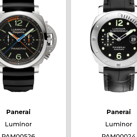
Panerai
Panerai
Luminor
Luminor
PAM00526
PAM00024