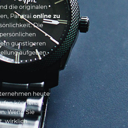
nd die originalen
hen, Panerai
online zu
sönlichkeit. Die
 persönlichen
nem günstigeren
tellung aufgeben.
Unternehmen heute
ufen können. In
en. Wenn Sie
, wirklich