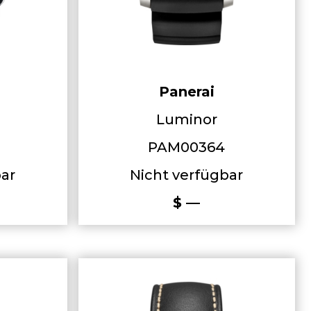
Panerai
Luminor
PAM00364
bar
Nicht verfügbar
$ —