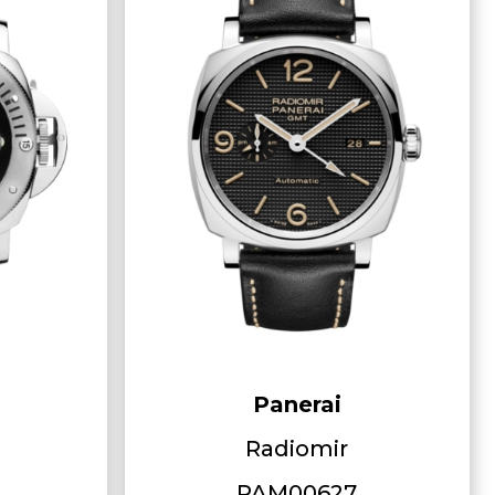
Panerai
Radiomir
PAM00627