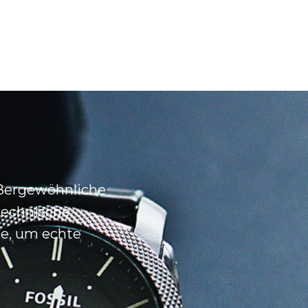
ußergewöhnliche
technische
e, um echte