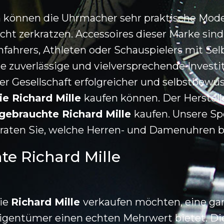
 können die Uhrmacher sehr praktische Model
icht zerkratzen. Accessoires dieser Marke sind
fahrers, Athleten oder Schauspielers mit Se
 zuverlässige und vielversprechende Investit
er Gesellschaft erfolgreicher und selbstbewu
ie Richard Mille
kaufen können. Der Herstell
gebrauchte Richard Mille
kaufen. Unsere Sp
raten Sie, welche Herren- und Damenuhren be
te Richard Mille
die
Richard Mille
verkaufen möchten, eine ga
Eigentümer einen echten Mehrwert bietet. D