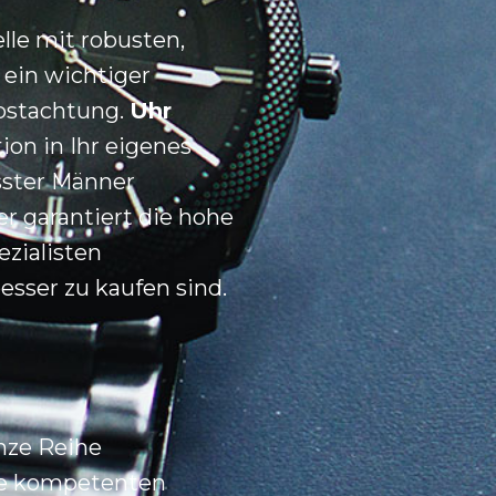
le mit robusten,
 ein wichtiger
lbstachtung.
Uhr
ion in Ihr eigenes
sster Männer
er garantiert die hohe
ezialisten
sser zu kaufen sind.
nze Reihe
ie kompetenten